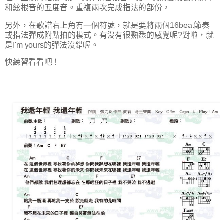
和絃根音的五度音。重複兩次完成指法的部份。
另外，在歌譜右上角有一個符號，就是要將兩個16beat節奏
或指法彈成附點拍的模式。有沒有很熟悉的感覺呢?對啦，就
是I'm yours的彈法沒錯喔。
快練習看看吧！