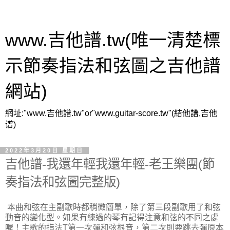
www.吉他譜.tw(唯一清楚標
示節奏指法和弦圖之吉他譜
網站)
網址:"www.吉他譜.tw"or"www.guitar-score.tw"(結他譜,吉他
谱)
2022年3月20日 星期日
吉他譜-我還年輕我還年輕-老王樂團(節
奏指法和弦圖完整版)
本曲和弦在主副歌時都稍微簡單，除了第三段副歌用了和弦
動音的變化型。如果有練過的琴有記得注意和弦的不同之處
喔！主歌的指法T第一次彈和弦根音，第二次則要跳去彈原本