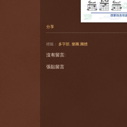
分享
標籤：
多字部
,
樂團.團體
沒有留言:
張貼留言