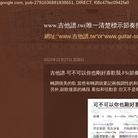
google.com, pub-2791636881838651, DIRECT, f08c47fec0942fa0
www.吉他譜.tw(唯一清楚標示節
網址:"www.吉他譜.tw"or"www.guitar-
2015年12月27日 星期日
吉他譜-可不可以你也剛好喜歡我-FS(節
轉調很美的歌.當然有轉調就要記兩個調性的和
另外,副歌後面的橋段.看似和弦動音.但又不是