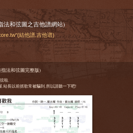
奏指法和弦圖之吉他譜網站)
score.tw"(結他譜,吉他谱)
奏指法和弦圖完整版)
弦啦.
喔.站長以前抓歌常被騙到.所以請聽一下吧!