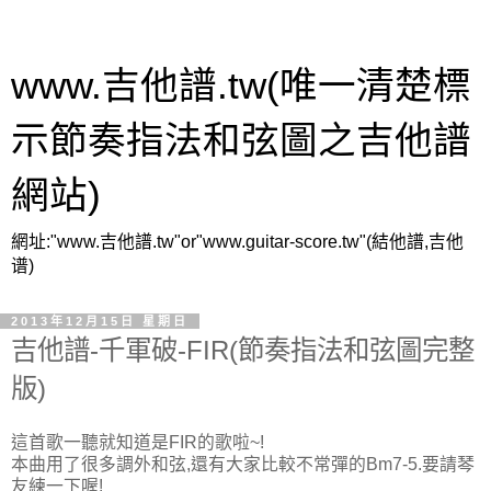
www.吉他譜.tw(唯一清楚標
示節奏指法和弦圖之吉他譜
網站)
網址:"www.吉他譜.tw"or"www.guitar-score.tw"(結他譜,吉他
谱)
2013年12月15日 星期日
吉他譜-千軍破-FIR(節奏指法和弦圖完整
版)
這首歌一聽就知道是FIR的歌啦~!
本曲用了很多調外和弦,還有大家比較不常彈的Bm7-5.要請琴
友練一下喔!