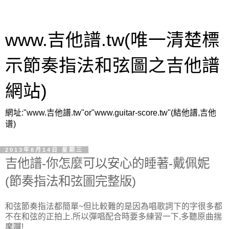
www.吉他譜.tw(唯一清楚標
示節奏指法和弦圖之吉他譜
網站)
網址:"www.吉他譜.tw"or"www.guitar-score.tw"(結他譜,吉他
谱)
2013年8月14日 星期三
吉他譜-你怎麼可以安心的睡著-戴佩妮
(節奏指法和弦圖完整版)
和弦節奏指法都簡單~但比較難的是因為唱歌詞下的字很多都
不在和弦的正拍上.所以彈唱配合時要多練習一下,多聽原曲揣
摩囉!