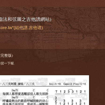
奏指法和弦圖之吉他譜網站)
score.tw"(結他譜,吉他谱)
完整版)
習一下喔.