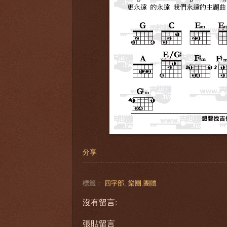
分享
標籤：
四字部
,
樂團.團體
沒有留言:
張貼留言