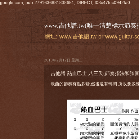
google.com, pub-2791636881838651, DIRECT, f08c47fec0942fa0
www.吉他譜.tw(唯一清楚標示節
網址:"www.吉他譜.tw"or"www.guitar-
2013年2月12日 星期二
吉他譜-熱血巴士-八三夭(節奏指法和弦圖
歌曲的節奏有點多變,然後還有轉調.所以要多練