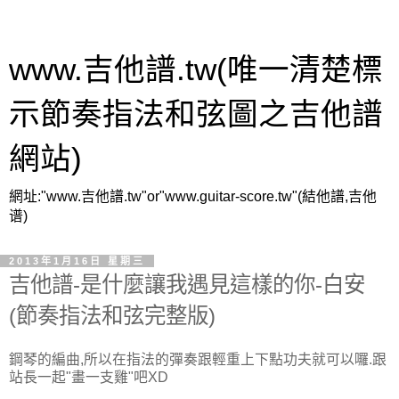
www.吉他譜.tw(唯一清楚標
示節奏指法和弦圖之吉他譜
網站)
網址:"www.吉他譜.tw"or"www.guitar-score.tw"(結他譜,吉他
谱)
2013年1月16日 星期三
吉他譜-是什麼讓我遇見這樣的你-白安
(節奏指法和弦完整版)
鋼琴的編曲,所以在指法的彈奏跟輕重上下點功夫就可以囉.跟
站長一起"畫一支雞"吧XD