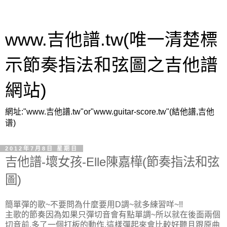
www.吉他譜.tw(唯一清楚標
示節奏指法和弦圖之吉他譜
網站)
網址:"www.吉他譜.tw"or"www.guitar-score.tw"(結他譜,吉他
谱)
2012年7月8日 星期日
吉他譜-壞女孩-Elle陳嘉樺(節奏指法和弦
圖)
簡單彈的歌~不要問為什麼要用D調~就多練習咩~!!
主歌的節奏因為如果只彈切音會有點單調~所以就在後面兩個
切音前,多了一個打板的動作.這樣彈起來會比較好聽且跟原曲