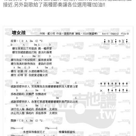
接近.另外副歌給了兩種節奏讓各位選用囉!加油!!