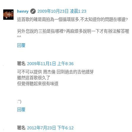
henry
2009年10月23日 凌晨1:23
這首歌的確是兩拍為一個循環居多,不太知道你的問題在哪邊?
另外您說的三拍是指哪裡?再麻煩多說明一下才有辦法解答喔
^^
回覆
匿名
2009年11月1日 上午8:36
可不可以提供 周杰倫 回到過去的吉他譜芽
雖然這首歌很久了
但覺得聽起來很有味道
:'')
回覆
匿名
2012年7月23日 下午6:12