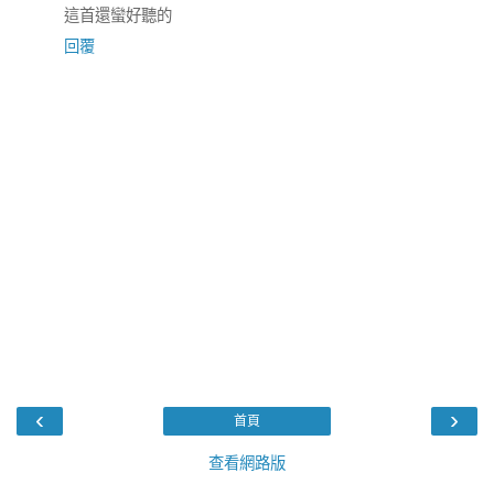
這首還蠻好聽的
回覆
‹
›
首頁
查看網路版