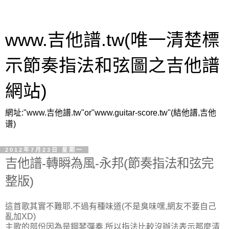
www.吉他譜.tw(唯一清楚標
示節奏指法和弦圖之吉他譜
網站)
網址:"www.吉他譜.tw"or"www.guitar-score.tw"(結他譜,吉他
谱)
2012年7月23日 星期一
吉他譜-轉瞬為風-永邦(節奏指法和弦完
整版)
這首歌其實不難耶.不過有種味道(不是臭味嘿,網友不要自己
亂加XD)
主歌的部份因為是鋼琴彈奏,所以指法比較沒辦法表示那麼清