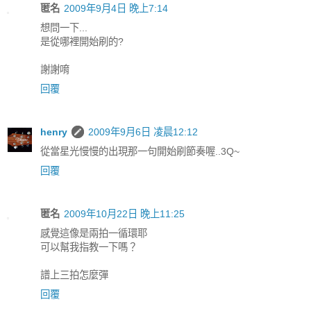
匿名
2009年9月4日 晚上7:14
想問一下...
是從哪裡開始刷的?
謝謝唷
回覆
henry
2009年9月6日 凌晨12:12
從當星光慢慢的出現那一句開始刷節奏喔..3Q~
回覆
匿名
2009年10月22日 晚上11:25
感覺這像是兩拍一循環耶
可以幫我指教一下嗎？
譜上三拍怎麼彈
回覆