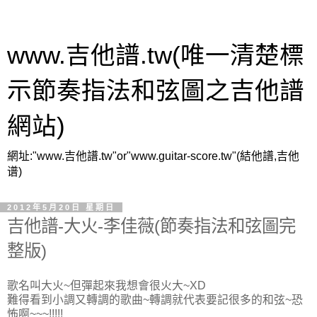
www.吉他譜.tw(唯一清楚標
示節奏指法和弦圖之吉他譜
網站)
網址:"www.吉他譜.tw"or"www.guitar-score.tw"(結他譜,吉他
谱)
2012年5月20日 星期日
吉他譜-大火-李佳薇(節奏指法和弦圖完
整版)
歌名叫大火~但彈起來我想會很火大~XD
難得看到小調又轉調的歌曲~轉調就代表要記很多的和弦~恐
怖啊~~~!!!!!