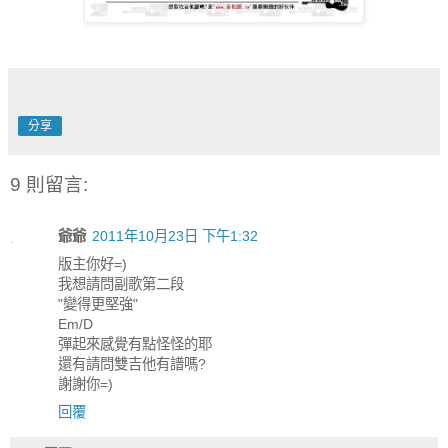
分享
9 則留言:
爺爺
2011年10月23日 下午1:32
版主你好=)
我想請問副歌第二段
"變得更堅強"
Em/D
彈起來感覺有點怪怪的耶
還有請問雙吉他有譜嗎?
謝謝你=)
回覆