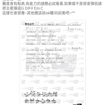
難度會有點高,有能力的請務必試看看,如果還不是很會彈就請
把主歌彈成G D/F# Em C
這樣也會很像~其他應該就ok囉!向前衝吧~^^