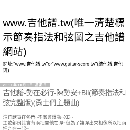
www.吉他譜.tw(唯一清楚標
示節奏指法和弦圖之吉他譜
網站)
網址:"www.吉他譜.tw"or"www.guitar-score.tw"(結他譜,吉他
谱)
2011年10月9日 星期日
吉他譜-勢在必行-陳勢安+Bii(節奏指法和
弦完整版)(勇士們主題曲)
這首歌實在熱門~不寫會爆動~XD~
主歌部份其實有兩把吉他在彈~但為了讓彈出來相像所以把兩
把合在一起~