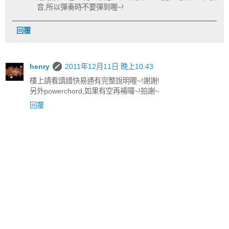
音,所以彈奏時不要彈到喔~!
回覆
henry
2011年12月11日 晚上10:43
樓上請看讀譜快易通有完整說明喔~!謝謝!
另外powerchord,如果有空再補囉~!拍謝~
回覆