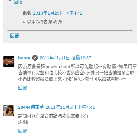
回覆
匿名
2013年1月20日 下午4:42
可以用G/B去彈 @@
回覆
henry
2011年11月1日 凌晨12:37
因為原曲是彈power chord所以可能聽起來有點怪~如果用單
吉他彈有完整和弦比較不會這麼空~另外另一把吉他是單音喔~
不過比較沒辦法放上來~不好意思~你也可以試試看喔~^^
回覆
20444游芷苹
2011年11月5日 下午4:41
請問可以有單音的譜嗎我很需要耶:))
謝謝!
回覆