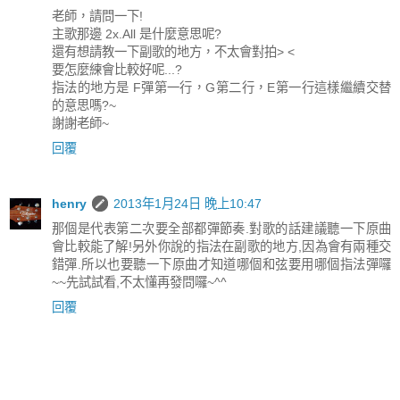
老師，請問一下!
主歌那邊 2x.All 是什麼意思呢?
還有想請教一下副歌的地方，不太會對拍> <
要怎麼練會比較好呢...?
指法的地方是 F彈第一行，G第二行，E第一行這樣繼續交替
的意思嗎?~
謝謝老師~
回覆
henry
2013年1月24日 晚上10:47
那個是代表第二次要全部都彈節奏.對歌的話建議聽一下原曲
會比較能了解!另外你說的指法在副歌的地方,因為會有兩種交
錯彈.所以也要聽一下原曲才知道哪個和弦要用哪個指法彈囉
~~先試試看,不太懂再發問囉~^^
回覆