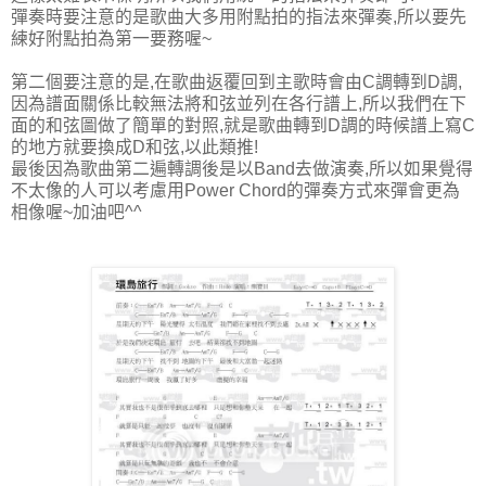
彈奏時要注意的是歌曲大多用附點拍的指法來彈奏,所以要先
練好附點拍為第一要務喔~
第二個要注意的是,在歌曲返覆回到主歌時會由C調轉到D調,
因為譜面關係比較無法將和弦並列在各行譜上,所以我們在下
面的和弦圖做了簡單的對照,就是歌曲轉到D調的時候譜上寫C
的地方就要換成D和弦,以此類推!
最後因為歌曲第二遍轉調後是以Band去做演奏,所以如果覺得
不太像的人可以考慮用Power Chord的彈奏方式來彈會更為
相像喔~加油吧^^