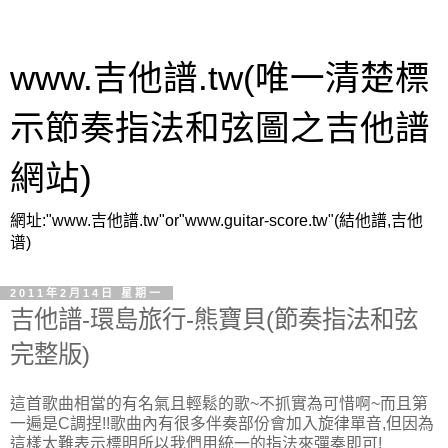
www.吉他譜.tw(唯一清楚標
示節奏指法和弦圖之吉他譜
網站)
網址:"www.吉他譜.tw"or"www.guitar-score.tw"(結他譜,吉他
谱)
2011年2月14日 星期一
吉他譜-環島旅行-熊寶貝(節奏指法和弦
完整版)
這首歌曲相當的有名氣且輕鬆的歌~不抓實為可惜啊~而且第
一遍是C調捏!!歌曲內有很多伴奏部份會加入旋律單音,但因為
這樣太難表示標明所以我們用統一的指法來彈奏即可!