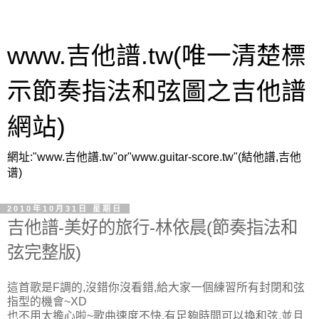
www.吉他譜.tw(唯一清楚標
示節奏指法和弦圖之吉他譜
網站)
網址:"www.吉他譜.tw"or"www.guitar-score.tw"(結他譜,吉他
谱)
2010年10月31日 星期日
吉他譜-美好的旅行-林依晨(節奏指法和
弦完整版)
這首歌是F調的,沒錯你沒看錯,給大家一個練習所有封閉和弦
指型的機會~XD
也不用太擔心啦~歌曲速度不快,有足夠時間可以換和弦,並且