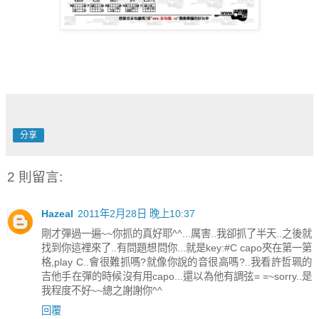
分享
2 則留言:
Hazeal
2011年2月28日 晚上10:37
剛才彈過一遍~~你抓的真好耶^^...厲害..我卻抓了半天..之後就
找到你這裡來了..有問題想問你...就是key:#C capo夾在第一第
格,play C..會很難抓嗎?就像你說的音很高嗎?..我看許哲珮的
吉他手在彈的時候沒有用capo...還以為他有調弦= =~sorry..是
我程度不好~~總之謝謝你^^
回覆