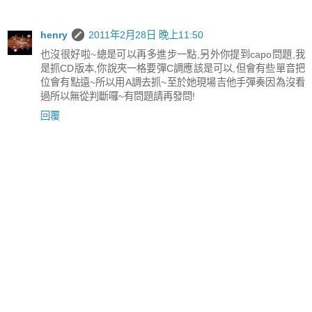
henry
2011年2月28日 晚上11:50
也沒很好啦~總是可以再多進步一點,另外你提到capo問題,我
是抓CD版本,你說夾一格要彈C調應該是可以,但會有些單音把
位會有點遠~所以用A調去抓~至於她現場吉他手彈奏因為沒看
過所以無從判斷囉~有問題請再發問!
回覆