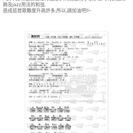
飾及jazz用法的和弦.
造成這首歌難度升高許多,所以,請加油吧!!~