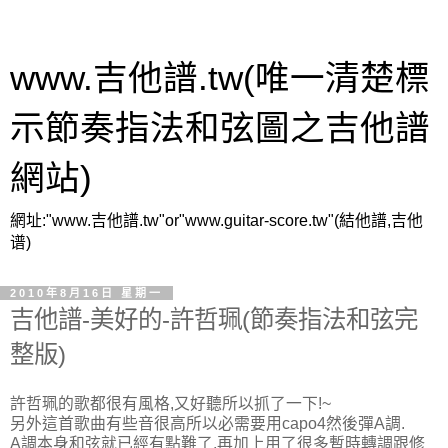
www.吉他譜.tw(唯一清楚標
示節奏指法和弦圖之吉他譜
網站)
網址:"www.吉他譜.tw"or"www.guitar-score.tw"(結他譜,吉他
谱)
2010年8月16日 星期一
吉他譜-美好的-許哲珮(節奏指法和弦完
整版)
許哲珮的歌都很有風格,又好聽所以抓了一下!~
另外這首歌曲有些音很高所以必需要用capo4然後彈A調.
A調本身和弦就已經有點難了,再加上用了很多暫時轉調跟修