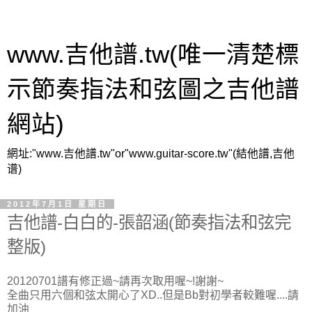
www.吉他譜.tw(唯一清楚標
示節奏指法和弦圖之吉他譜
網站)
網址:"www.吉他譜.tw"or"www.guitar-score.tw"(結他譜,吉他
谱)
2012年7月1日 星期日
吉他譜-白白的-張韶涵(節奏指法和弦完
整版)
20120701譜有修正過~請再次取用喔~!謝謝~
全曲只用六個和弦太開心了XD..但是Bb對初學者較難喔....請
加油