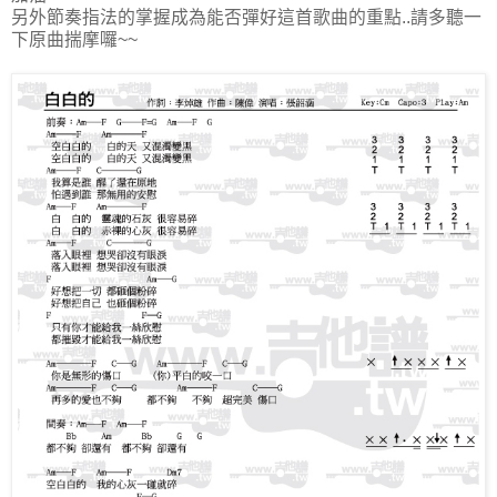
另外節奏指法的掌握成為能否彈好這首歌曲的重點..請多聽一
下原曲揣摩囉~~